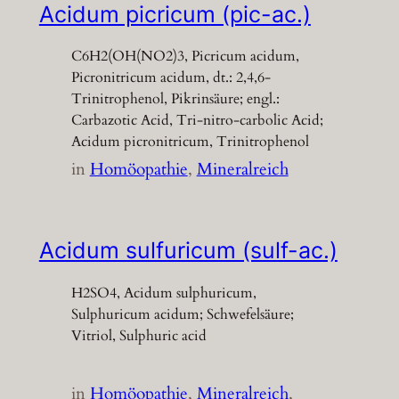
Acidum picricum (pic-ac.)
C6H2(OH(NO2)3, Picricum acidum,
Picronitricum acidum, dt.: 2,4,6-
Trinitrophenol, Pikrinsäure; engl.:
Carbazotic Acid, Tri-nitro-carbolic Acid;
Acidum picronitricum, Trinitrophenol
in
Homöopathie
, 
Mineralreich
Acidum sulfuricum (sulf-ac.)
H2SO4, Acidum sulphuricum,
Sulphuricum acidum; Schwefelsäure;
Vitriol, Sulphuric acid
in
Homöopathie
, 
Mineralreich
, 