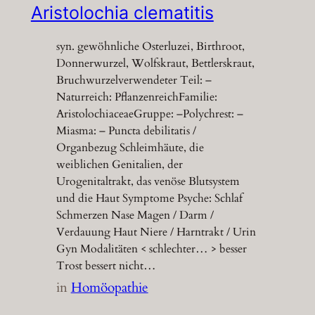
Aristolochia clematitis
syn. gewöhnliche Osterluzei, Birthroot,
Donnerwurzel, Wolfskraut, Bettlerskraut,
Bruchwurzelverwendeter Teil: –
Naturreich: PflanzenreichFamilie:
AristolochiaceaeGruppe: –Polychrest: –
Miasma: – Puncta debilitatis /
Organbezug Schleimhäute, die
weiblichen Genitalien, der
Urogenitaltrakt, das venöse Blutsystem
und die Haut Symptome Psyche: Schlaf
Schmerzen Nase Magen / Darm /
Verdauung Haut Niere / Harntrakt / Urin
Gyn Modalitäten < schlechter… > besser
Trost bessert nicht…
in
Homöopathie