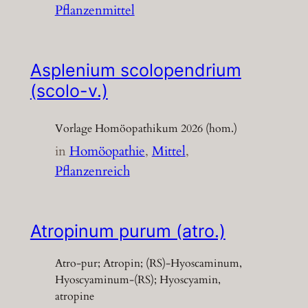
Pflanzenmittel
Asplenium scolopendrium
(scolo-v.)
Vorlage Homöopathikum 2026 (hom.)
in
Homöopathie
, 
Mittel
, 
Pflanzenreich
Atropinum purum (atro.)
Atro-pur; Atropin; (RS)-Hyoscaminum,
Hyoscyaminum-(RS); Hyoscyamin,
atropine