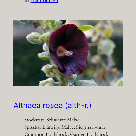
in
Bachblüten
Althaea rosea (alth-r.)
Stockrose, Schwarze Malve,
Spitzbartblättrige Malve, Siegmarswurz;
Common Hollyhock, Garden Hollyhock