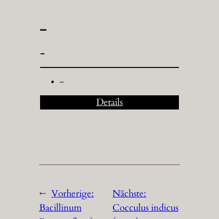
–
–
–
Details
←
Vorherige:
Nächste:
Bacillinum
Cocculus indicus