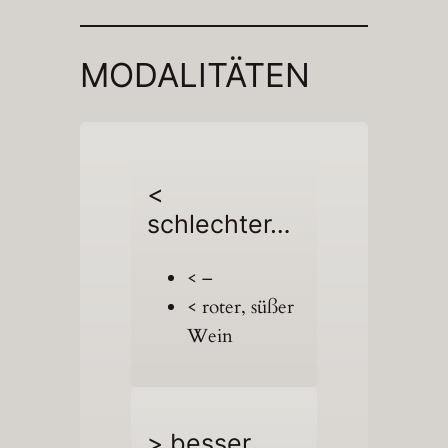
MODALITÄTEN
<
schlechter…
< –
< roter, süßer
Wein
> besser…