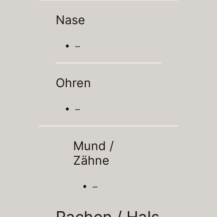
Nase
–
Ohren
–
Mund /
Zähne
–
Rachen / Hals