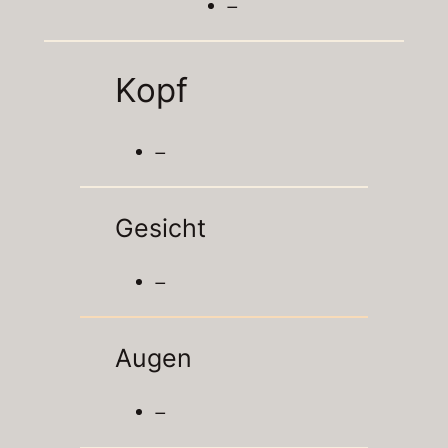
–
Kopf
–
Gesicht
–
Augen
–