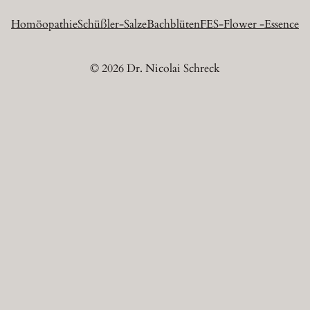
Homöopathie
Schüßler-Salze
Bachblüten
FES-Flower -Essence
© 2026 Dr. Nicolai Schreck