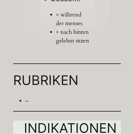
> während
der menses
> nach hinten
gelehnt sitzen
RUBRIKEN
–
INDIKATIONEN