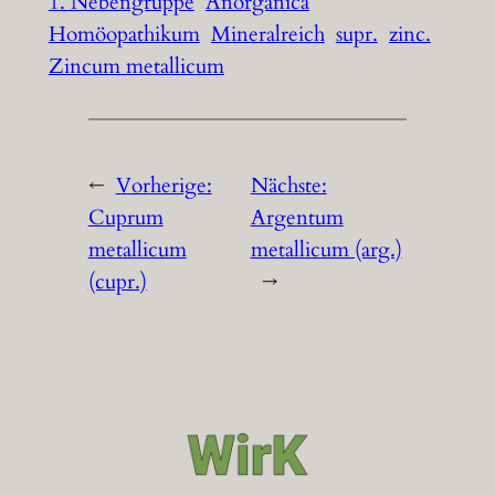
1. Nebengruppe
Anorganica
Homöopathikum
Mineralreich
supr.
zinc.
Zincum metallicum
←
Vorherige:
Nächste:
Cuprum
Argentum
metallicum
metallicum (arg.)
(cupr.)
→