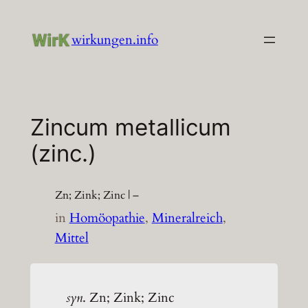
Zum
Inhalt
wirkungen.info
springen
Zincum metallicum
(zinc.)
Zn; Zink; Zinc | –
in
Homöopathie
, 
Mineralreich
, 
Mittel
syn
. Zn; Zink; Zinc