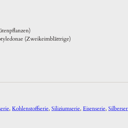
ütenpflanzen)
otyledonae (Zweikeimblättrige)
serie
,
Kohlenstoffserie
,
Siliziumserie
,
Eisenserie
,
Silberser