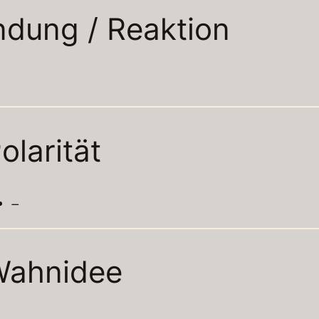
ndung / Reaktion
olarität
–
Wahnidee