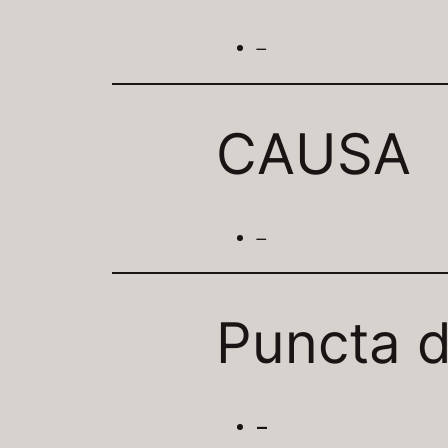
–
CAUSA
–
Puncta d
–