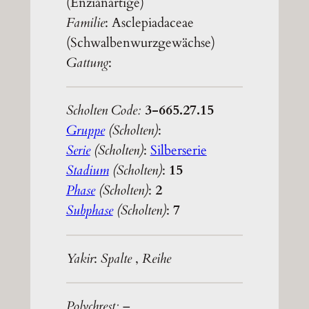
(Enzianartige)
Familie
: Asclepiadaceae
(Schwalbenwurzgewächse)
Gattung
:
Scholten Code:
3-665.27.15
Gruppe
(Scholten)
:
Serie
(Scholten)
:
Silberserie
Stadium
(Scholten)
:
15
Phase
(Scholten)
:
2
Subphase
(Scholten)
:
7
Yakir
:
Spalte
,
Reihe
Polychrest:
–