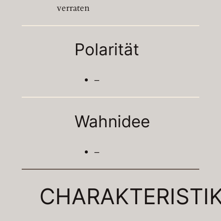
verraten
Polarität
–
Wahnidee
–
CHARAKTERISTI