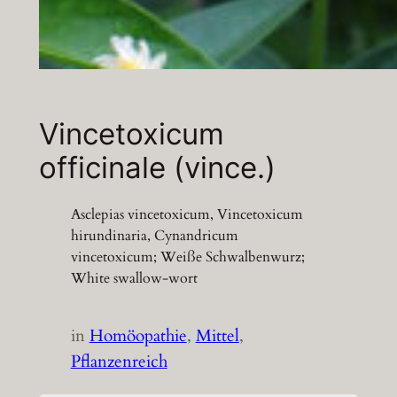
Vincetoxicum
officinale (vince.)
Asclepias vincetoxicum, Vincetoxicum
hirundinaria, Cynandricum
vincetoxicum; Weiße Schwalbenwurz;
White swallow-wort
in
Homöopathie
, 
Mittel
, 
Pflanzenreich