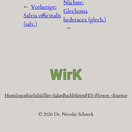
Nächste:
←
Vorherige:
Glechoma
Salvia officinalis
hederacea (glech.)
(salv.)
→
Homöopathie
Schüßler-Salze
Bachblüten
FES-Flower -Essence
© 2026 Dr. Nicolai Schreck