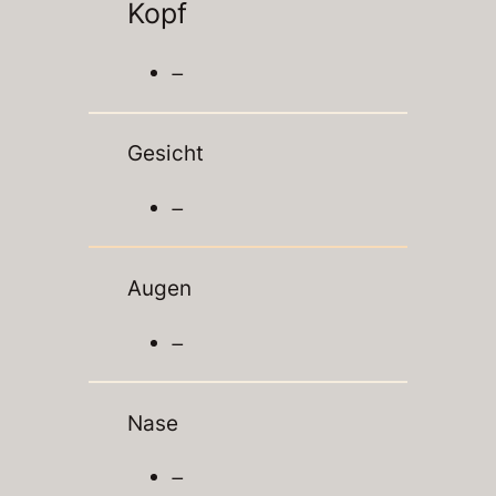
Kopf
–
Gesicht
–
Augen
–
Nase
–