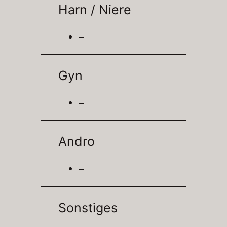
Harn / Niere
–
Gyn
–
Andro
–
Sonstiges