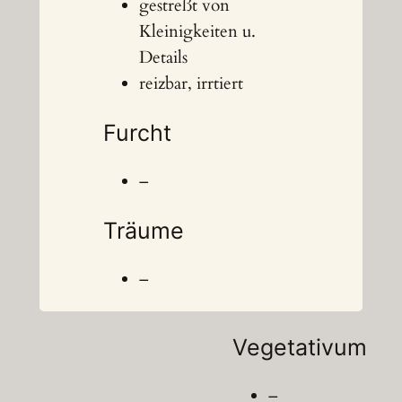
gestreßt von
Kleinigkeiten u.
Details
reizbar, irrtiert
Furcht
–
Träume
–
Vegetativum
–