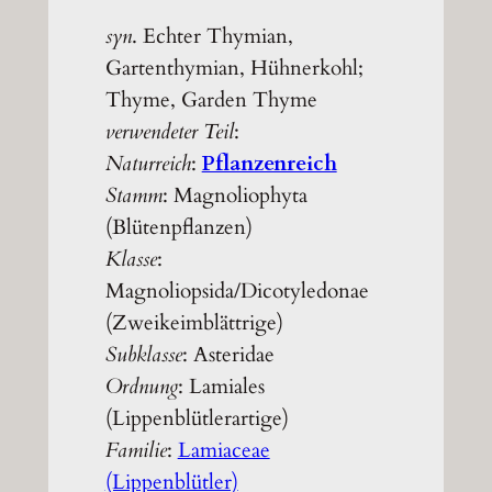
syn
. Echter Thymian,
Gartenthymian, Hühnerkohl;
Thyme, Garden Thyme
verwendeter Teil
:
Naturreich
:
Pflanzenreich
Stamm
: Magnoliophyta
(Blütenpflanzen)
Klasse
:
Magnoliopsida/Dicotyledonae
(Zweikeimblättrige)
Subklasse
: Asteridae
Ordnung
: Lamiales
(Lippenblütlerartige)
Familie
:
Lamiaceae
(Lippenblütler)