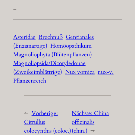
–
Asteridae
Brechnuß
Gentianales
(Enzianartige)
Homöopathikum
Magnoliophyta (Blütenpflanzen)
Magnoliopsida/Dicotyledonae
(Zweikeimblättrige)
Nux vomica
nux-v.
Pflanzenreich
←
Vorherige:
Nächste:
China
Citrullus
officinalis
colocynthis (coloc.)
(chin.)
→