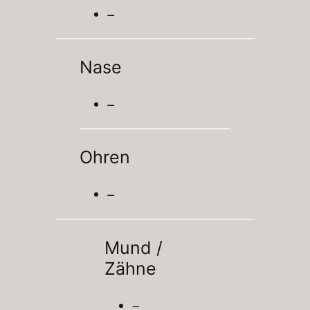
–
Nase
–
Ohren
–
Mund /
Zähne
–