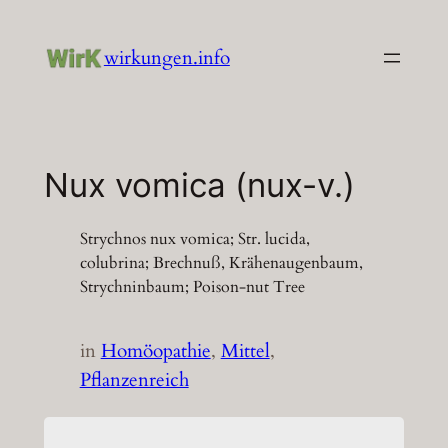
Zum
Inhalt
wirkungen.info
springen
Nux vomica (nux-v.)
Strychnos nux vomica; Str. lucida,
colubrina; Brechnuß, Krähenaugenbaum,
Strychninbaum; Poison-nut Tree
in
Homöopathie
, 
Mittel
, 
Pflanzenreich