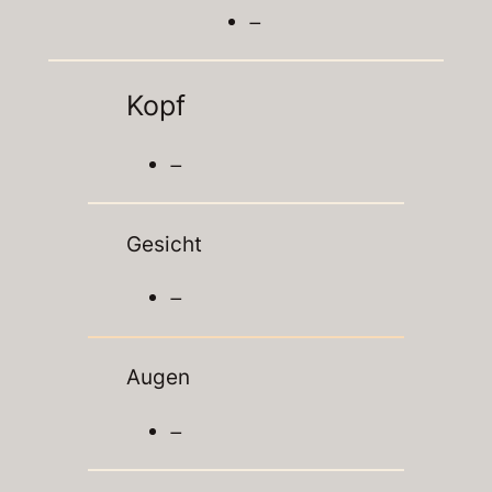
–
Kopf
–
Gesicht
–
Augen
–