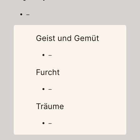
–
Geist und Gemüt
–
Furcht
–
Träume
–