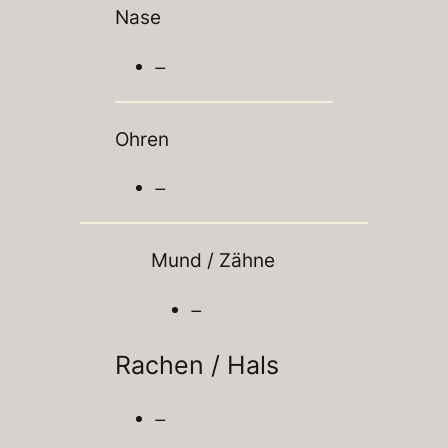
Nase
–
Ohren
–
Mund / Zähne
–
Rachen / Hals
–