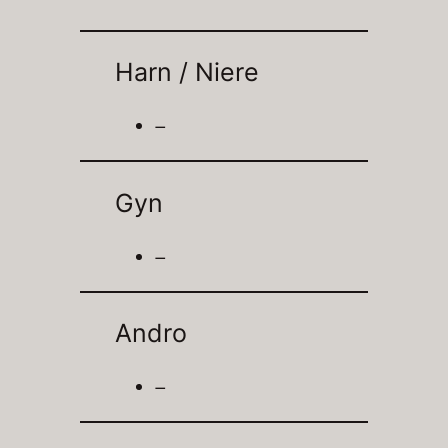
Harn / Niere
–
Gyn
–
Andro
–