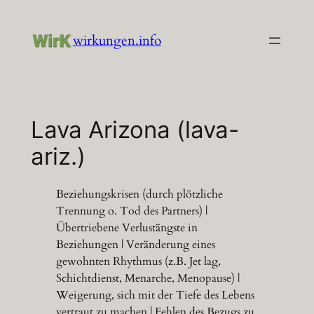
Zum
Inhalt
wirkungen.info
springen
Lava Arizona (lava-
ariz.)
Beziehungskrisen (durch plötzliche
Trennung o. Tod des Partners) |
Übertriebene Verlustängste in
Beziehungen | Veränderung eines
gewohnten Rhythmus (z.B. Jet lag,
Schichtdienst, Menarche, Menopause) |
Weigerung, sich mit der Tiefe des Lebens
vertraut zu machen | Fehlen des Bezugs zu