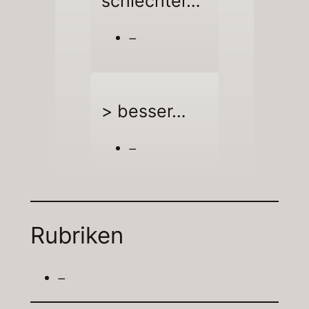
schlechter…
–
> besser…
–
Rubriken
–