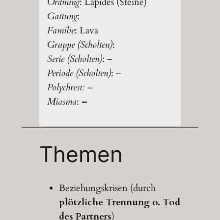
Ordnung
: Lapides (Steine)
Gattung
:
Familie
: Lava
Gruppe (Scholten)
:
Serie (Scholten)
: –
Periode (Scholten)
: –
Polychrest:
–
Miasma
:
–
Themen
Beziehungskrisen (durch
plötzliche Trennung o. Tod
des Partners
)