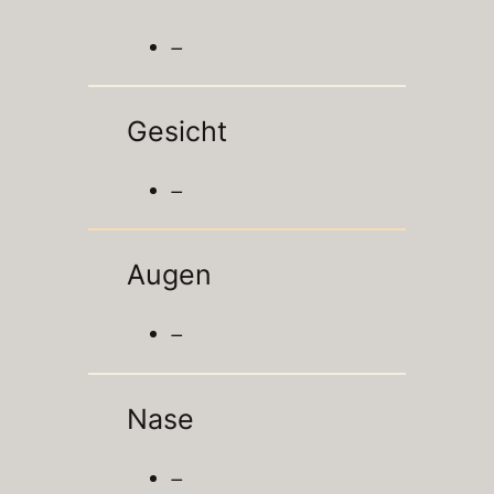
–
Gesicht
–
Augen
–
Nase
–