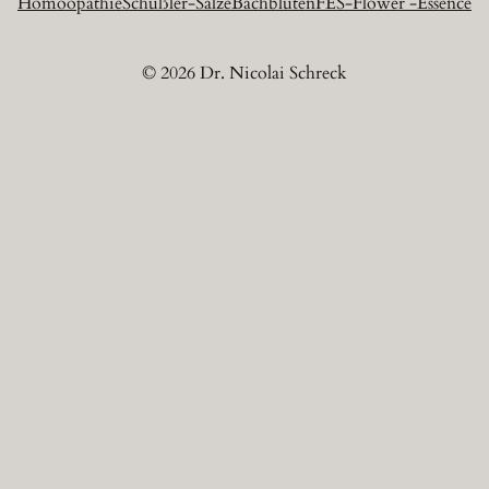
Homöopathie
Schüßler-Salze
Bachblüten
FES-Flower -Essence
© 2026 Dr. Nicolai Schreck