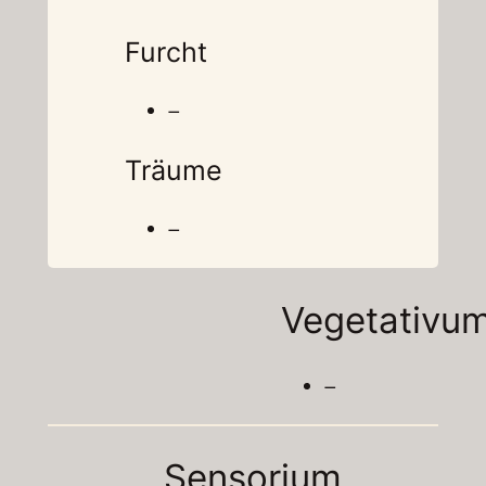
Furcht
–
Träume
–
Vegetativu
–
Sensorium