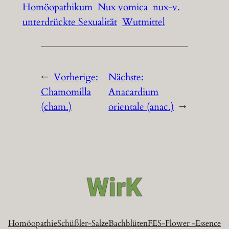
Homöopathikum
Nux vomica
nux-v.
unterdrückte Sexualität
Wutmittel
←
Vorherige:
Nächste:
Chamomilla
Anacardium
(cham.)
orientale (anac.)
→
Homöopathie
Schüßler-Salze
Bachblüten
FES-Flower -Essence