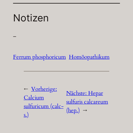
Notizen
–
Ferrum phosphoricum
Homöopathikum
←
Vorherige:
Nächste:
Hepar
Calcium
sulfuris calcareum
sulfuricum (calc-
(hep.)
→
s.)