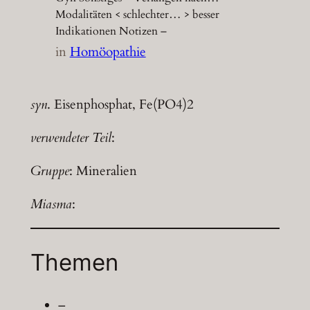
Modalitäten < schlechter… > besser
Indikationen Notizen –
in
Homöopathie
syn
. Eisenphosphat, Fe(PO4)2
verwendeter Teil
:
Gruppe
: Mineralien
Miasma
:
Themen
–