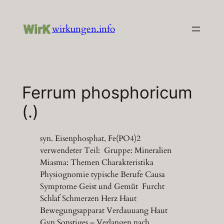
Zum
Inhalt
wirkungen.info
springen
Ferrum phosphoricum
(.)
syn. Eisenphosphat, Fe(PO4)2
verwendeter Teil: Gruppe: Mineralien
Miasma: Themen Charakteristika
Physiognomie typische Berufe Causa
Symptome Geist und Gemüt Furcht
Schlaf Schmerzen Herz Haut
Bewegungsapparat Verdauuang Haut
Gyn Sonstiges – Verlangen nach…