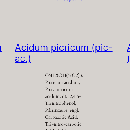
m
Acidum picricum (pic-
ac.)
C6H2(OH(NO2)3,
Picricum acidum,
Picronitricum
acidum, dt.: 2,4,6-
Trinitrophenol,
Pikrinsäure; engl.:
Carbazotic Acid,
Tri-nitro-carbolic