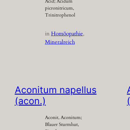
Acid; Acidum
picronitricum,
Trinitrophenol
in
Homöopathie
, 
Mineralreich
Aconitum napellus
(acon.)
Aconit, Aconitum;
Blauer Sturmhut,