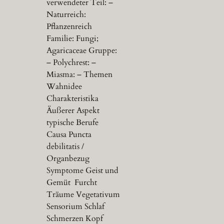
verwendeter Teil: –
Naturreich:
Pflanzenreich
Familie: Fungi;
Agaricaceae Gruppe:
– Polychrest: –
Miasma: – Themen
Wahnidee
Charakteristika
Äußerer Aspekt
typische Berufe
Causa Puncta
debilitatis /
Organbezug
Symptome Geist und
Gemüt Furcht
Träume Vegetativum
Sensorium Schlaf
Schmerzen Kopf