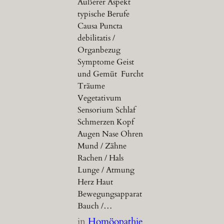
Äußerer Aspekt
typische Berufe
Causa Puncta
debilitatis /
Organbezug
Symptome Geist
und Gemüt Furcht
Träume
Vegetativum
Sensorium Schlaf
Schmerzen Kopf
Augen Nase Ohren
Mund / Zähne
Rachen / Hals
Lunge / Atmung
Herz Haut
Bewegungsapparat
Bauch /…
in
Homöopathie