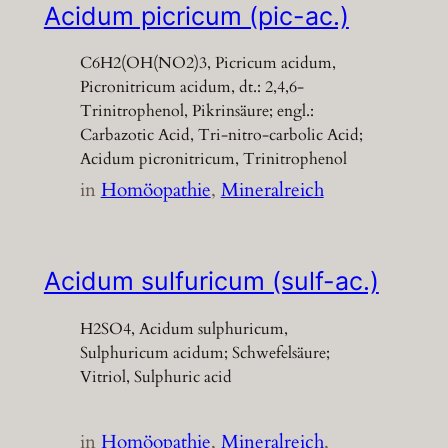
Acidum picricum (pic-ac.)
C6H2(OH(NO2)3, Picricum acidum,
Picronitricum acidum, dt.: 2,4,6-
Trinitrophenol, Pikrinsäure; engl.:
Carbazotic Acid, Tri-nitro-carbolic Acid;
Acidum picronitricum, Trinitrophenol
in
Homöopathie
, 
Mineralreich
Acidum sulfuricum (sulf-ac.)
H2SO4, Acidum sulphuricum,
Sulphuricum acidum; Schwefelsäure;
Vitriol, Sulphuric acid
in
Homöopathie
, 
Mineralreich
, 