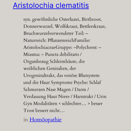
Aristolochia clematitis
syn. gewöhnliche Osterluzei, Birthroot,
Donnerwurzel, Wolfskraut, Bettlerskraut,
Bruchwurzelverwendeter Teil: –
Naturreich: PflanzenreichFamilie:
AristolochiaceaeGruppe: –Polychrest: –
Miasma: – Puncta debilitatis /
Organbezug Schleimhäute, die
weiblichen Genitalien, der
Urogenitaltrakt, das venöse Blutsystem
und die Haut Symptome Psyche: Schlaf
Schmerzen Nase Magen / Darm /
Verdauung Haut Niere / Harntrakt / Urin
Gyn Modalitäten < schlechter… > besser
Trost bessert nicht…
in
Homöopathie