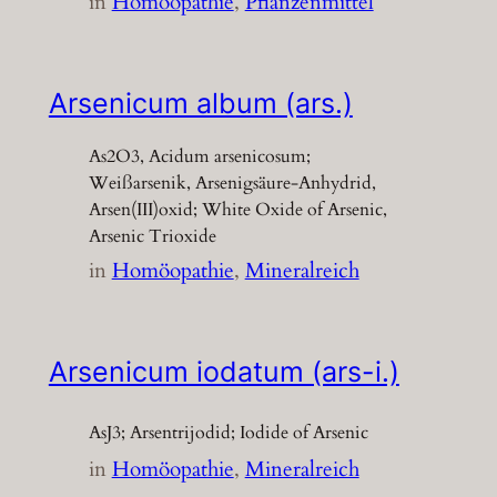
in
Homöopathie
, 
Pflanzenmittel
Arsenicum album (ars.)
As2O3, Acidum arsenicosum;
Weißarsenik, Arsenigsäure-Anhydrid,
Arsen(III)oxid; White Oxide of Arsenic,
Arsenic Trioxide
in
Homöopathie
, 
Mineralreich
Arsenicum iodatum (ars-i.)
AsJ3; Arsentrijodid; Iodide of Arsenic
in
Homöopathie
, 
Mineralreich