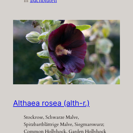
in
Bachblüten
Althaea rosea (alth-r.)
Stockrose, Schwarze Malve,
Spitzbartblättrige Malve, Siegmarswurz;
Common Hollyhock, Garden Hollyhock