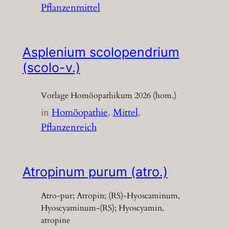
Pflanzenmittel
Asplenium scolopendrium
(scolo-v.)
Vorlage Homöopathikum 2026 (hom.)
in
Homöopathie
, 
Mittel
, 
Pflanzenreich
Atropinum purum (atro.)
Atro-pur; Atropin; (RS)-Hyoscaminum,
Hyoscyaminum-(RS); Hyoscyamin,
atropine