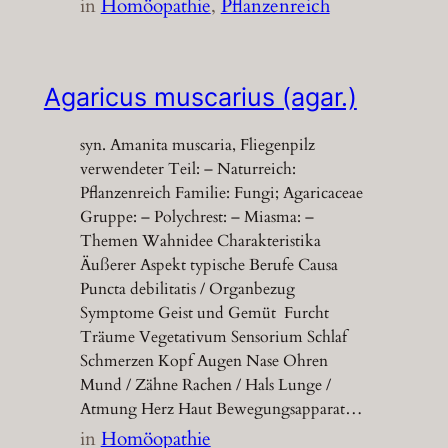
in
Homöopathie
, 
Pflanzenreich
Agaricus muscarius (agar.)
syn. Amanita muscaria, Fliegenpilz
verwendeter Teil: – Naturreich:
Pflanzenreich Familie: Fungi; Agaricaceae
Gruppe: – Polychrest: – Miasma: –
Themen Wahnidee Charakteristika
Äußerer Aspekt typische Berufe Causa
Puncta debilitatis / Organbezug
Symptome Geist und Gemüt Furcht
Träume Vegetativum Sensorium Schlaf
Schmerzen Kopf Augen Nase Ohren
Mund / Zähne Rachen / Hals Lunge /
Atmung Herz Haut Bewegungsapparat…
in
Homöopathie