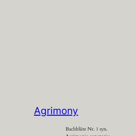
Agrimony
Bachblüte Nr. 1 syn.