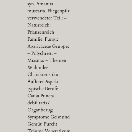
syn. Amanita
muscaria, Fliegenpilz
verwendeter Teil: –
Naturreich:
Pflanzenreich
Familie: Fungi;
Agaricaceae Gruppe:
– Polychrest: –
Miasma: – Themen
Wahnidee
Charakteristika
Äußerer Aspekt
typische Berufe
Causa Puncta
debilitatis /
Organbezug
Symptome Geist und
Gemüt Furcht
Träume Vegetativum