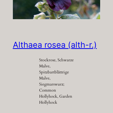
Althaea rosea (alth-r.)
Stockrose, Schwarze
Malve,
Spitzbartblättrige
Malve,
Siegmarswurz;
Common
Hollyhock, Garden
Hollyhock