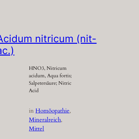
Acidum nitricum (nit-
ac.)
HNO3, Nitricum
acidum, Aqua fortis;
Salpetersäure; Nitric
Acid
in
Homöopathie
, 
Mineralreich
, 
Mittel