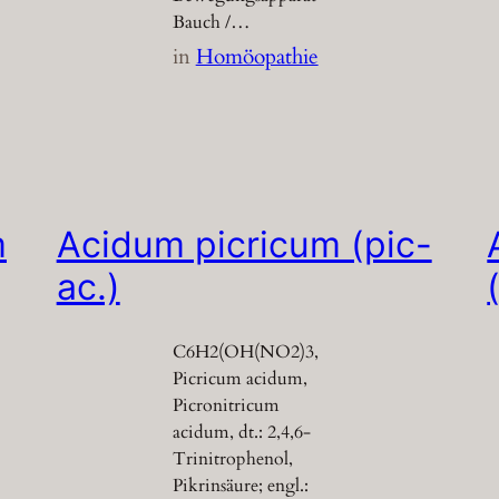
Bauch /…
in
Homöopathie
m
Acidum picricum (pic-
ac.)
C6H2(OH(NO2)3,
Picricum acidum,
Picronitricum
acidum, dt.: 2,4,6-
Trinitrophenol,
Pikrinsäure; engl.: