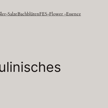
ler-Salze
Bachblüten
FES-Flower -Essence
ulinisches