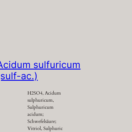
Acidum sulfuricum
(sulf-ac.)
H2SO4, Acidum
sulphuricum,
Sulphuricum
acidum;
Schwefelsäure;
Vitriol, Sulphuric