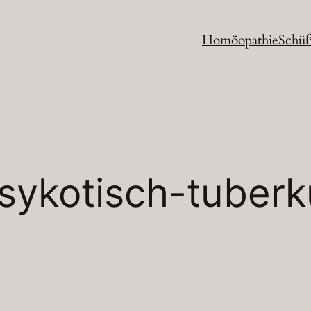
Homöopathie
Schüß
sykotisch-tuberk