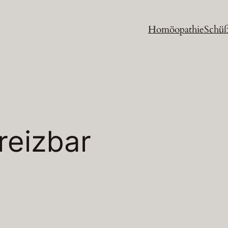
Homöopathie
Schüß
reizbar