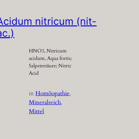
Acidum nitricum (nit-
ac.)
HNO3, Nitricum
acidum, Aqua fortis;
Salpetersäure; Nitric
Acid
in
Homöopathie
, 
Mineralreich
, 
Mittel