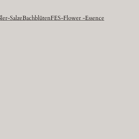
ler-Salze
Bachblüten
FES-Flower -Essence