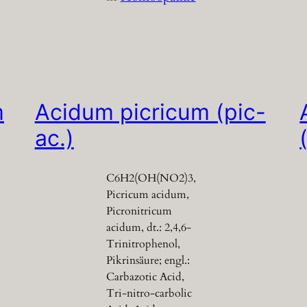
m
Acidum picricum (pic-
ac.)
C6H2(OH(NO2)3,
Picricum acidum,
Picronitricum
acidum, dt.: 2,4,6-
Trinitrophenol,
Pikrinsäure; engl.:
Carbazotic Acid,
Tri-nitro-carbolic