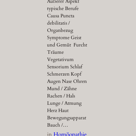
Äußerer Aspekt
typische Berufe
Causa Puncta
debilitatis /
Organbezug
Symptome Geist
und Gemüt Furcht
Träume
Vegetativum
Sensorium Schlaf
Schmerzen Kopf
Augen Nase Ohren
Mund / Zähne
Rachen / Hals
Lunge / Atmung
Herz Haut
Bewegungsapparat
Bauch /…
in
Homöopathie