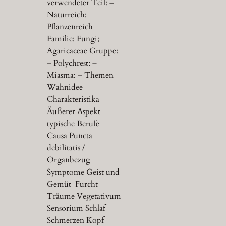
verwendeter Teil: –
Naturreich:
Pflanzenreich
Familie: Fungi;
Agaricaceae Gruppe:
– Polychrest: –
Miasma: – Themen
Wahnidee
Charakteristika
Äußerer Aspekt
typische Berufe
Causa Puncta
debilitatis /
Organbezug
Symptome Geist und
Gemüt Furcht
Träume Vegetativum
Sensorium Schlaf
Schmerzen Kopf