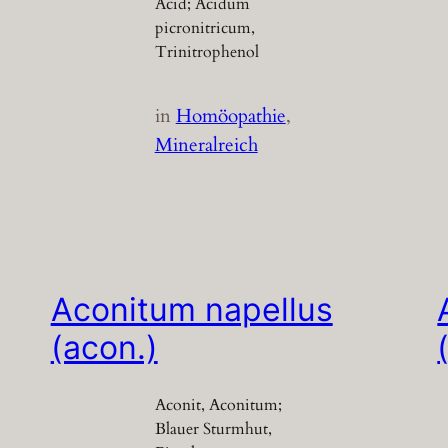
Acid; Acidum
picronitricum,
Trinitrophenol
in
Homöopathie
, 
Mineralreich
Aconitum napellus
(acon.)
Aconit, Aconitum;
Blauer Sturmhut,