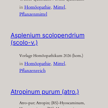
in
Homöopathie
, 
Mittel
, 
Pflanzenmittel
Asplenium scolopendrium
(scolo-v.)
Vorlage Homöopathikum 2026 (hom.)
in
Homöopathie
, 
Mittel
, 
Pflanzenreich
Atropinum purum (atro.)
Atro-pur; Atropin; (RS)-Hyoscaminum,