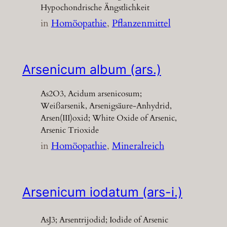
Hypochondrische Ängstlichkeit
in
Homöopathie
, 
Pflanzenmittel
Arsenicum album (ars.)
As2O3, Acidum arsenicosum;
Weißarsenik, Arsenigsäure-Anhydrid,
Arsen(III)oxid; White Oxide of Arsenic,
Arsenic Trioxide
in
Homöopathie
, 
Mineralreich
Arsenicum iodatum (ars-i.)
AsJ3; Arsentrijodid; Iodide of Arsenic