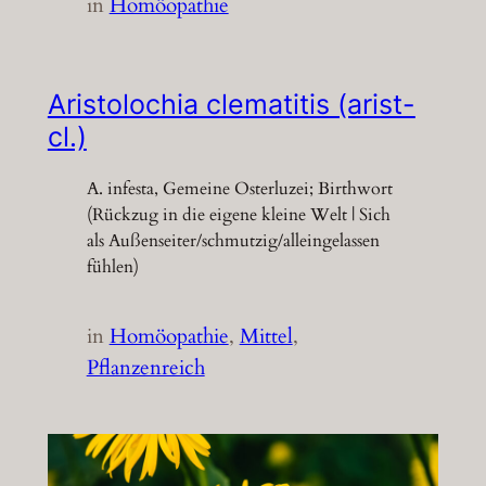
in
Homöopathie
Aristolochia clematitis (arist-
cl.)
A. infesta, Gemeine Osterluzei; Birthwort
(Rückzug in die eigene kleine Welt | Sich
als Außenseiter/schmutzig/alleingelassen
fühlen)
in
Homöopathie
, 
Mittel
, 
Pflanzenreich