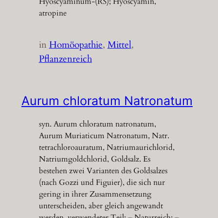
Hyoscyaminum-(RS); Hyoscyamin,
atropine
in
Homöopathie
, 
Mittel
, 
Pflanzenreich
Aurum chloratum Natronatum
syn. Aurum chloratum natronatum,
Aurum Muriaticum Natronatum, Natr.
tetrachloroauratum, Natriumaurichlorid,
Natriumgoldchlorid, Goldsalz. Es
bestehen zwei Varianten des Goldsalzes
(nach Gozzi und Figuier), die sich nur
gering in ihrer Zusammensetzung
unterscheiden, aber gleich angewandt
werden. verwendeter Teil: – Naturreich: –