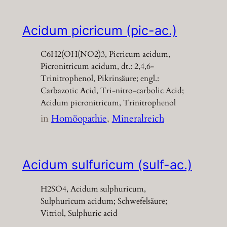
Acidum picricum (pic-ac.)
C6H2(OH(NO2)3, Picricum acidum,
Picronitricum acidum, dt.: 2,4,6-
Trinitrophenol, Pikrinsäure; engl.:
Carbazotic Acid, Tri-nitro-carbolic Acid;
Acidum picronitricum, Trinitrophenol
in
Homöopathie
, 
Mineralreich
Acidum sulfuricum (sulf-ac.)
H2SO4, Acidum sulphuricum,
Sulphuricum acidum; Schwefelsäure;
Vitriol, Sulphuric acid