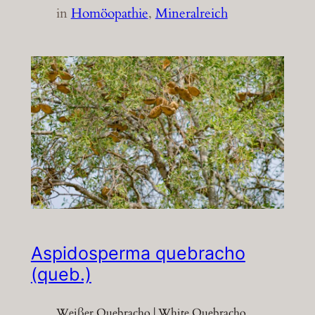
in
Homöopathie
, 
Mineralreich
Aspidosperma quebracho
(queb.)
Weißer Quebracho | White Quebracho