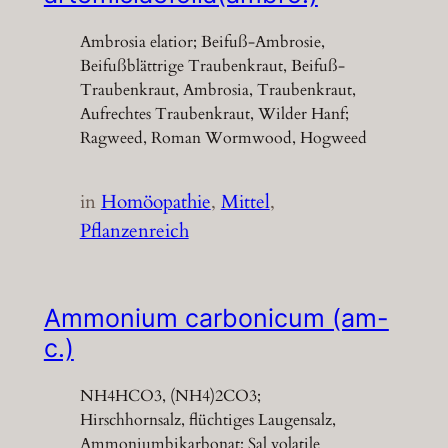
Ambrosia elatior; Beifuß-Ambrosie,
Beifußblättrige Traubenkraut, Beifuß-
Traubenkraut, Ambrosia, Traubenkraut,
Aufrechtes Traubenkraut, Wilder Hanf;
Ragweed, Roman Wormwood, Hogweed
in
Homöopathie
, 
Mittel
, 
Pflanzenreich
Ammonium carbonicum (am-
c.)
NH4HCO3, (NH4)2CO3;
Hirschhornsalz, flüchtiges Laugensalz,
Ammoniumbikarbonat; Sal volatile