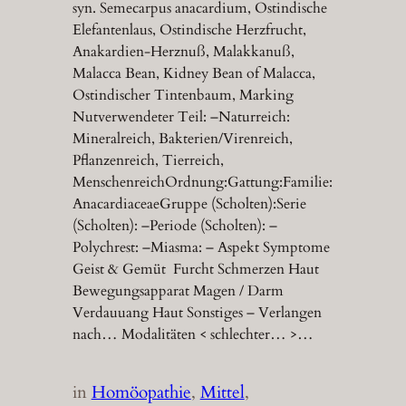
syn. Semecarpus anacardium, Ostindische
Elefantenlaus, Ostindische Herzfrucht,
Anakardien-Herznuß, Malakkanuß,
Malacca Bean, Kidney Bean of Malacca,
Ostindischer Tintenbaum, Marking
Nutverwendeter Teil: –Naturreich:
Mineralreich, Bakterien/Virenreich,
Pflanzenreich, Tierreich,
MenschenreichOrdnung:Gattung:Familie:
AnacardiaceaeGruppe (Scholten):Serie
(Scholten): –Periode (Scholten): –
Polychrest: –Miasma: – Aspekt Symptome
Geist & Gemüt Furcht Schmerzen Haut
Bewegungsapparat Magen / Darm
Verdauuang Haut Sonstiges – Verlangen
nach… Modalitäten < schlechter… >…
in
Homöopathie
, 
Mittel
, 