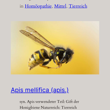
in
Homöopathie
, 
Mittel
, 
Tierreich
Apis mellifica (apis.)
syn. Apis verwendeter Teil: Gift der
Honigbiene Naturreich: Tierreich