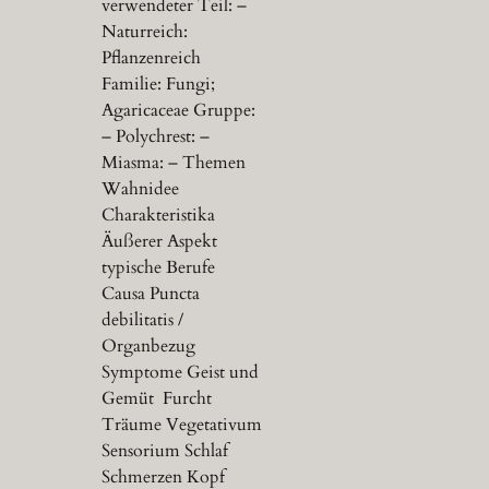
verwendeter Teil: –
Naturreich:
Pflanzenreich
Familie: Fungi;
Agaricaceae Gruppe:
– Polychrest: –
Miasma: – Themen
Wahnidee
Charakteristika
Äußerer Aspekt
typische Berufe
Causa Puncta
debilitatis /
Organbezug
Symptome Geist und
Gemüt Furcht
Träume Vegetativum
Sensorium Schlaf
Schmerzen Kopf