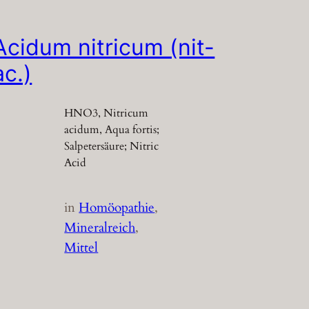
Acidum nitricum (nit-
ac.)
HNO3, Nitricum
acidum, Aqua fortis;
Salpetersäure; Nitric
Acid
in
Homöopathie
, 
Mineralreich
, 
Mittel