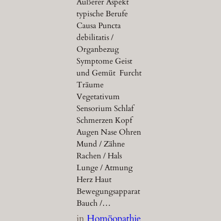
Äußerer Aspekt
typische Berufe
Causa Puncta
debilitatis /
Organbezug
Symptome Geist
und Gemüt Furcht
Träume
Vegetativum
Sensorium Schlaf
Schmerzen Kopf
Augen Nase Ohren
Mund / Zähne
Rachen / Hals
Lunge / Atmung
Herz Haut
Bewegungsapparat
Bauch /…
in
Homöopathie