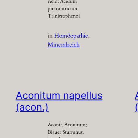
Acid; Acidum
picronitricum,
Trinitrophenol
in
Homöopathie
, 
Mineralreich
Aconitum napellus
(acon.)
Aconit, Aconitum;
Blauer Sturmhut,