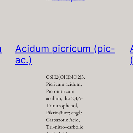
m
Acidum picricum (pic-
ac.)
C6H2(OH(NO2)3,
Picricum acidum,
Picronitricum
acidum, dt.: 2,4,6-
Trinitrophenol,
Pikrinsäure; engl.:
Carbazotic Acid,
Tri-nitro-carbolic