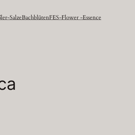
ler-Salze
Bachblüten
FES-Flower -Essence
ca