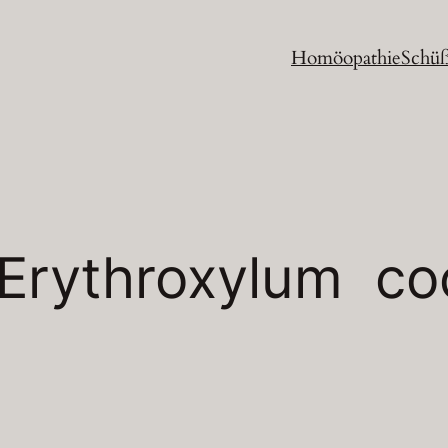
Homöopathie
Schüß
Erythroxylum co