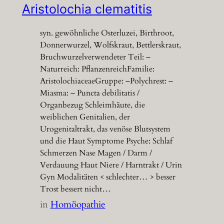
Aristolochia clematitis
syn. gewöhnliche Osterluzei, Birthroot,
Donnerwurzel, Wolfskraut, Bettlerskraut,
Bruchwurzelverwendeter Teil: –
Naturreich: PflanzenreichFamilie:
AristolochiaceaeGruppe: –Polychrest: –
Miasma: – Puncta debilitatis /
Organbezug Schleimhäute, die
weiblichen Genitalien, der
Urogenitaltrakt, das venöse Blutsystem
und die Haut Symptome Psyche: Schlaf
Schmerzen Nase Magen / Darm /
Verdauung Haut Niere / Harntrakt / Urin
Gyn Modalitäten < schlechter… > besser
Trost bessert nicht…
in
Homöopathie