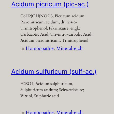
Acidum picricum (pic-ac.)
C6H2(OH(NO2)3, Picricum acidum,
Picronitricum acidum, dt.: 2,4,6-
Trinitrophenol, Pikrinsäure; engl.:
Carbazotic Acid, Tri-nitro-carbolic Acid;
Acidum picronitricum, Trinitrophenol
in
Homöopathie
, 
Mineralreich
Acidum sulfuricum (sulf-ac.)
H2SO4, Acidum sulphuricum,
Sulphuricum acidum; Schwefelsäure;
Vitriol, Sulphuric acid
in
Homöopathie
, 
Mineralreich
, 