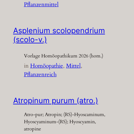
Pflanzenmittel
Asplenium scolopendrium
(scolo-v.)
Vorlage Homöopathikum 2026 (hom.)
in
Homöopathie
, 
Mittel
, 
Pflanzenreich
Atropinum purum (atro.)
Atro-pur; Atropin; (RS)-Hyoscaminum,
Hyoscyaminum-(RS); Hyoscyamin,
atropine