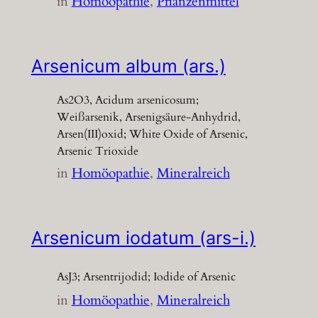
in
Homöopathie
, 
Pflanzenmittel
Arsenicum album (ars.)
As2O3, Acidum arsenicosum;
Weißarsenik, Arsenigsäure-Anhydrid,
Arsen(III)oxid; White Oxide of Arsenic,
Arsenic Trioxide
in
Homöopathie
, 
Mineralreich
Arsenicum iodatum (ars-i.)
AsJ3; Arsentrijodid; Iodide of Arsenic
in
Homöopathie
, 
Mineralreich