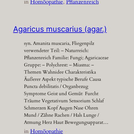
in
Homöopathie
, 
Pflanzenreich
Agaricus muscarius (agar.)
syn. Amanita muscaria, Fliegenpilz
verwendeter Teil: – Naturreich:
Pflanzenreich Familie: Fungi; Agaricaceae
Gruppe: – Polychrest: – Miasma: –
Themen Wahnidee Charakteristika
Äußerer Aspekt typische Berufe Causa
Puncta debilitatis / Organbezug
Symptome Geist und Gemüt Furcht
Träume Vegetativum Sensorium Schlaf
Schmerzen Kopf Augen Nase Ohren
Mund / Zähne Rachen / Hals Lunge /
Atmung Herz Haut Bewegungsapparat…
in
Homöopathie