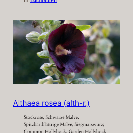
in
Bachblüten
Althaea rosea (alth-r.)
Stockrose, Schwarze Malve,
Spitzbartblättrige Malve, Siegmarswurz;
Common Hollyhock, Garden Hollyhock