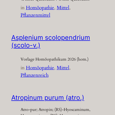
in
Homöopathie
, 
Mittel
, 
Pflanzenmittel
Asplenium scolopendrium
(scolo-v.)
Vorlage Homöopathikum 2026 (hom.)
in
Homöopathie
, 
Mittel
, 
Pflanzenreich
Atropinum purum (atro.)
Atro-pur; Atropin; (RS)-Hyoscaminum,