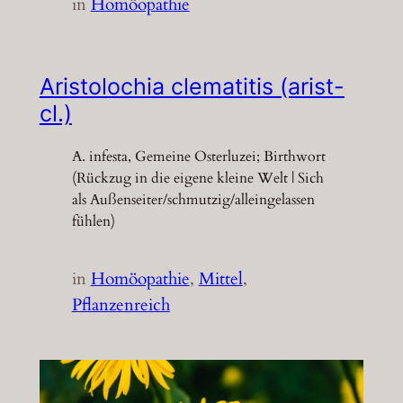
in
Homöopathie
Aristolochia clematitis (arist-
cl.)
A. infesta, Gemeine Osterluzei; Birthwort
(Rückzug in die eigene kleine Welt | Sich
als Außenseiter/schmutzig/alleingelassen
fühlen)
in
Homöopathie
, 
Mittel
, 
Pflanzenreich