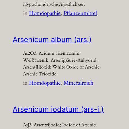
Hypochondrische Ängstlichkeit
in
Homöopathie
, 
Pflanzenmittel
Arsenicum album (ars.)
As2O3, Acidum arsenicosum;
Weißarsenik, Arsenigsäure-Anhydrid,
Arsen(III)oxid; White Oxide of Arsenic,
Arsenic Trioxide
in
Homöopathie
, 
Mineralreich
Arsenicum iodatum (ars-i.)
AsJ3; Arsentrijodid; Iodide of Arsenic