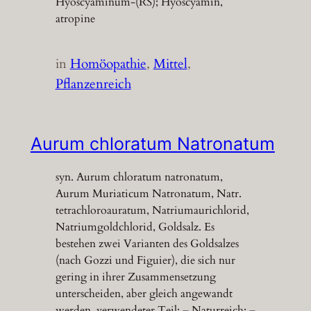
Hyoscyaminum-(RS); Hyoscyamin,
atropine
in
Homöopathie
, 
Mittel
, 
Pflanzenreich
Aurum chloratum Natronatum
syn. Aurum chloratum natronatum,
Aurum Muriaticum Natronatum, Natr.
tetrachloroauratum, Natriumaurichlorid,
Natriumgoldchlorid, Goldsalz. Es
bestehen zwei Varianten des Goldsalzes
(nach Gozzi und Figuier), die sich nur
gering in ihrer Zusammensetzung
unterscheiden, aber gleich angewandt
werden. verwendeter Teil: – Naturreich: –