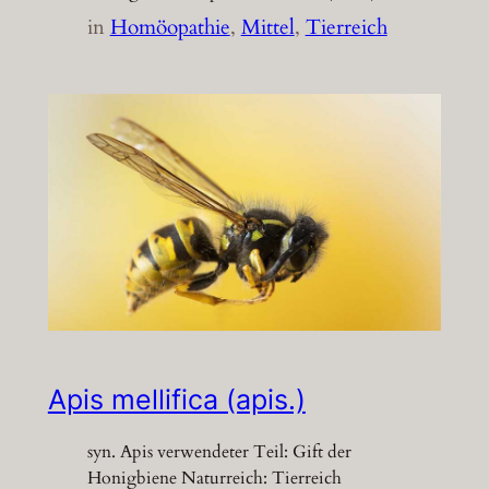
in
Homöopathie
, 
Mittel
, 
Tierreich
Apis mellifica (apis.)
syn. Apis verwendeter Teil: Gift der
Honigbiene Naturreich: Tierreich