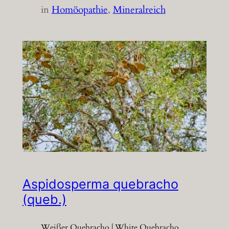
in
Homöopathie
, 
Mineralreich
Aspidosperma quebracho
(queb.)
Weißer Quebracho | White Quebracho