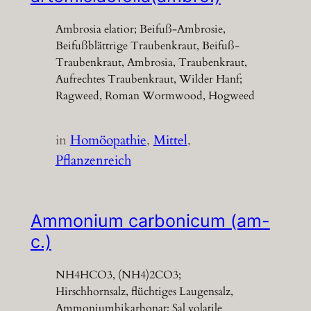
Ambrosia elatior; Beifuß-Ambrosie,
Beifußblättrige Traubenkraut, Beifuß-
Traubenkraut, Ambrosia, Traubenkraut,
Aufrechtes Traubenkraut, Wilder Hanf;
Ragweed, Roman Wormwood, Hogweed
in
Homöopathie
, 
Mittel
, 
Pflanzenreich
Ammonium carbonicum (am-
c.)
NH4HCO3, (NH4)2CO3;
Hirschhornsalz, flüchtiges Laugensalz,
Ammoniumbikarbonat; Sal volatile