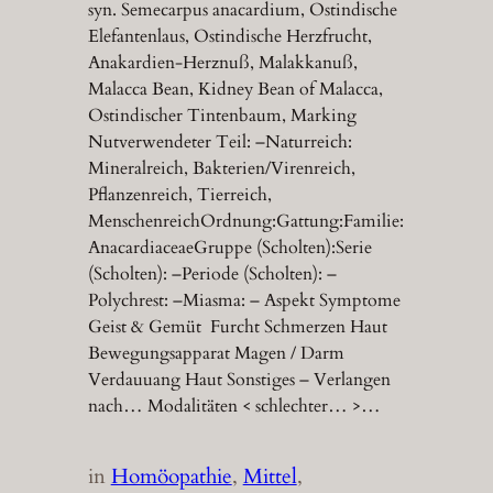
syn. Semecarpus anacardium, Ostindische
Elefantenlaus, Ostindische Herzfrucht,
Anakardien-Herznuß, Malakkanuß,
Malacca Bean, Kidney Bean of Malacca,
Ostindischer Tintenbaum, Marking
Nutverwendeter Teil: –Naturreich:
Mineralreich, Bakterien/Virenreich,
Pflanzenreich, Tierreich,
MenschenreichOrdnung:Gattung:Familie:
AnacardiaceaeGruppe (Scholten):Serie
(Scholten): –Periode (Scholten): –
Polychrest: –Miasma: – Aspekt Symptome
Geist & Gemüt Furcht Schmerzen Haut
Bewegungsapparat Magen / Darm
Verdauuang Haut Sonstiges – Verlangen
nach… Modalitäten < schlechter… >…
in
Homöopathie
, 
Mittel
, 