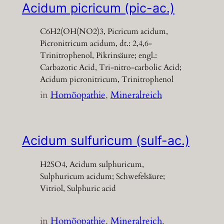
Acidum picricum (pic-ac.)
C6H2(OH(NO2)3, Picricum acidum,
Picronitricum acidum, dt.: 2,4,6-
Trinitrophenol, Pikrinsäure; engl.:
Carbazotic Acid, Tri-nitro-carbolic Acid;
Acidum picronitricum, Trinitrophenol
in
Homöopathie
, 
Mineralreich
Acidum sulfuricum (sulf-ac.)
H2SO4, Acidum sulphuricum,
Sulphuricum acidum; Schwefelsäure;
Vitriol, Sulphuric acid
in
Homöopathie
, 
Mineralreich
, 