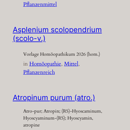
Pflanzenmittel
Asplenium scolopendrium
(scolo-v.)
Vorlage Homöopathikum 2026 (hom.)
in
Homöopathie
, 
Mittel
, 
Pflanzenreich
Atropinum purum (atro.)
Atro-pur; Atropin; (RS)-Hyoscaminum,
Hyoscyaminum-(RS); Hyoscyamin,
atropine