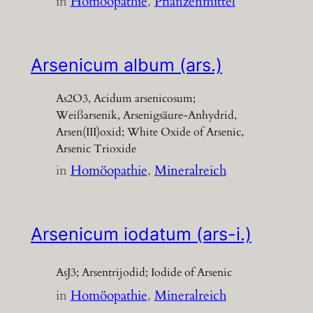
in
Homöopathie
, 
Pflanzenmittel
Arsenicum album (ars.)
As2O3, Acidum arsenicosum;
Weißarsenik, Arsenigsäure-Anhydrid,
Arsen(III)oxid; White Oxide of Arsenic,
Arsenic Trioxide
in
Homöopathie
, 
Mineralreich
Arsenicum iodatum (ars-i.)
AsJ3; Arsentrijodid; Iodide of Arsenic
in
Homöopathie
, 
Mineralreich