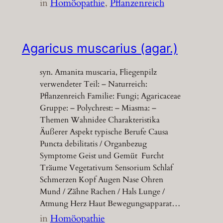
in
Homöopathie
, 
Pflanzenreich
Agaricus muscarius (agar.)
syn. Amanita muscaria, Fliegenpilz
verwendeter Teil: – Naturreich:
Pflanzenreich Familie: Fungi; Agaricaceae
Gruppe: – Polychrest: – Miasma: –
Themen Wahnidee Charakteristika
Äußerer Aspekt typische Berufe Causa
Puncta debilitatis / Organbezug
Symptome Geist und Gemüt Furcht
Träume Vegetativum Sensorium Schlaf
Schmerzen Kopf Augen Nase Ohren
Mund / Zähne Rachen / Hals Lunge /
Atmung Herz Haut Bewegungsapparat…
in
Homöopathie