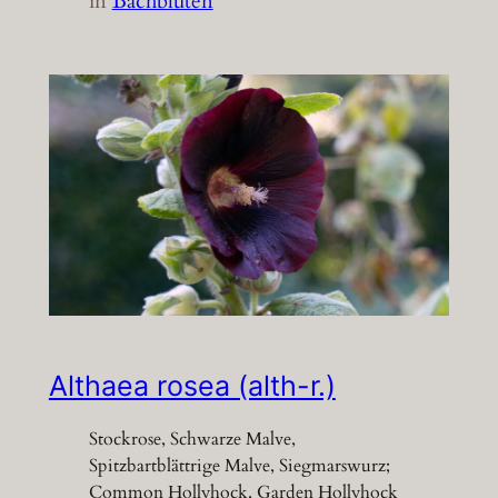
in
Bachblüten
Althaea rosea (alth-r.)
Stockrose, Schwarze Malve,
Spitzbartblättrige Malve, Siegmarswurz;
Common Hollyhock, Garden Hollyhock