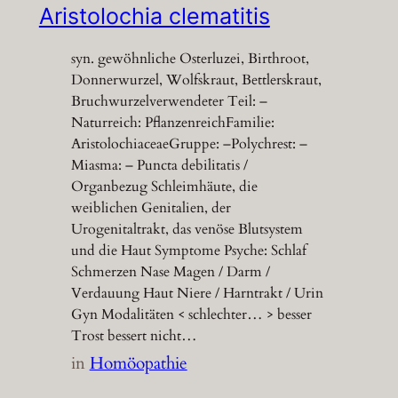
Aristolochia clematitis
syn. gewöhnliche Osterluzei, Birthroot,
Donnerwurzel, Wolfskraut, Bettlerskraut,
Bruchwurzelverwendeter Teil: –
Naturreich: PflanzenreichFamilie:
AristolochiaceaeGruppe: –Polychrest: –
Miasma: – Puncta debilitatis /
Organbezug Schleimhäute, die
weiblichen Genitalien, der
Urogenitaltrakt, das venöse Blutsystem
und die Haut Symptome Psyche: Schlaf
Schmerzen Nase Magen / Darm /
Verdauung Haut Niere / Harntrakt / Urin
Gyn Modalitäten < schlechter… > besser
Trost bessert nicht…
in
Homöopathie