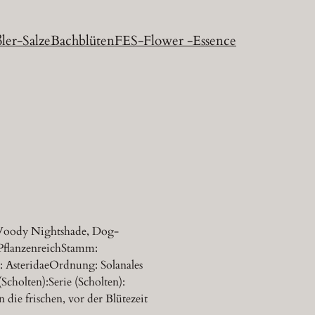
ler-Salze
Bachblüten
FES-Flower -Essence
, Woody Nightshade, Dog-
: PflanzenreichStamm:
: AsteridaeOrdnung: Solanales
cholten):Serie (Scholten):
die frischen, vor der Blütezeit