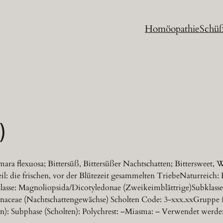
Homöopathie
Schüß
)
ra flexuosa; Bittersüß, Bittersüßer Nachtschatten; Bittersweet
il: die frischen, vor der Blütezeit gesammelten TriebeNaturreich
asse: Magnoliopsida/Dicotyledonae (Zweikeimblättrige)Subklasse
anaceae (Nachtschattengewächse) Scholten Code: 3-xxx.xxGruppe (S
en): Subphase (Scholten): Polychrest: –Miasma: – Verwendet werden 