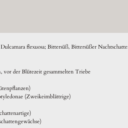
Dulcamara flexuosa; Bittersüß, Bittersüßer Nachtschatt
en, vor der Blütezeit gesammelten Triebe
ütenpflanzen)
otyledonae (Zweikeimblättrige)
chattenartige)
tschattengewächse)