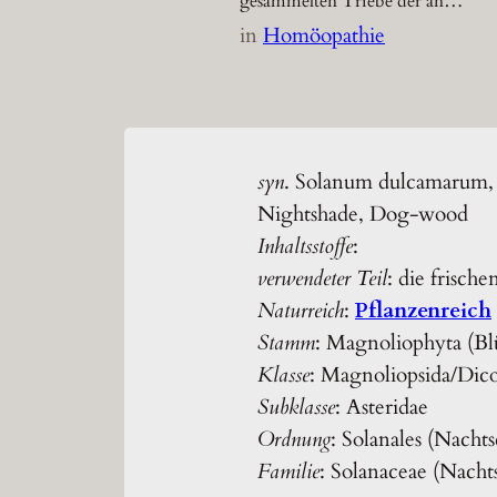
gesammelten Triebe der an…
in
Homöopathie
syn
. Solanum dulcamarum, 
Nightshade, Dog-wood
Inhaltsstoffe
:
verwendeter Teil
: die frisch
Naturreich
:
Pflanzenreich
Stamm
: Magnoliophyta (Bl
Klasse
: Magnoliopsida/Dic
Subklasse
: Asteridae
Ordnung
: Solanales (Nachts
Familie
: Solanaceae (Nach