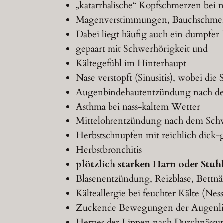
„katarrhalische“ Kopfschmerzen bei 
Magenverstimmungen, Bauchschmer
Dabei liegt häufig auch ein dumpfer
gepaart mit Schwerhörigkeit und
Kältegefühl im Hinterhaupt
Nase verstopft (Sinusitis), wobei die
Augenbindehautentzündung nach d
Asthma bei nass-kaltem Wetter
Mittelohrentzündung nach dem Sch
Herbstschnupfen mit reichlich dick-
Herbstbronchitis
plötzlich starken Harn oder Stuh
Blasenentzündung, Reizblase, Bettnä
Kälteallergie bei feuchter Kälte (Ness
Zuckende Bewegungen der Augenlide
Herpes der Lippen nach Durchnässu