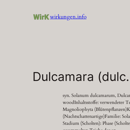
Zum
Inhalt
wirkungen.info
springen
Dulcamara (dulc.
syn. Solanum dulcamarum, Dulcama
woodInhaltsstoffe: verwendeter Te
Magnoliophyta (Blütenpflanzen)Kl
(Nachtschattenartige)Familie: Sol
Stadium (Scholten): Phase (Scholt