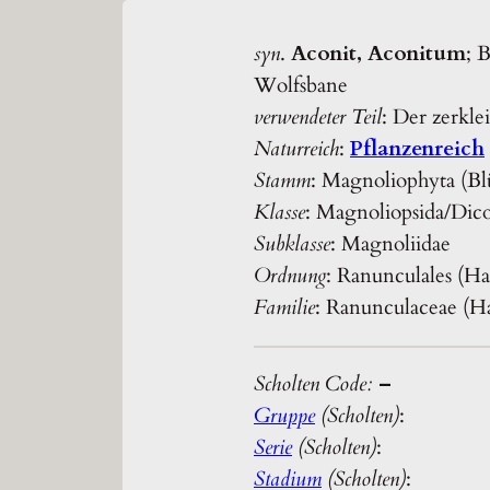
syn
.
Aconit, Aconitum
; 
Wolfsbane
verwendeter Teil
: Der zerkle
Naturreich
:
Pflanzenreich
Stamm
: Magnoliophyta (Bl
Klasse
: Magnoliopsida/Dic
Subklasse
: Magnoliidae
Ordnung
: Ranunculales (H
Familie
: Ranunculaceae (H
Scholten Code:
–
Gruppe
(Scholten)
:
Serie
(Scholten)
:
Stadium
(Scholten)
: