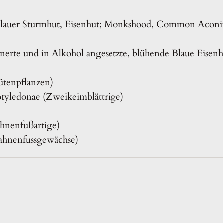
Blauer Sturmhut, Eisenhut; Monkshood, Common Aconite,
inerte und in Alkohol angesetzte, blühende Blaue Eisen
ütenpflanzen)
otyledonae (Zweikeimblättrige)
ahnenfußartige)
ahnenfussgewächse)