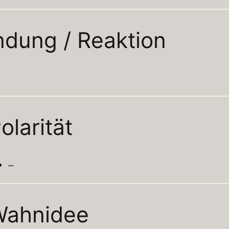
ndung / Reaktion
olarität
–
Wahnidee