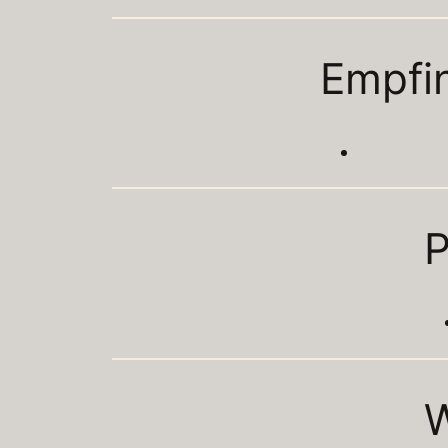
Empfi
P