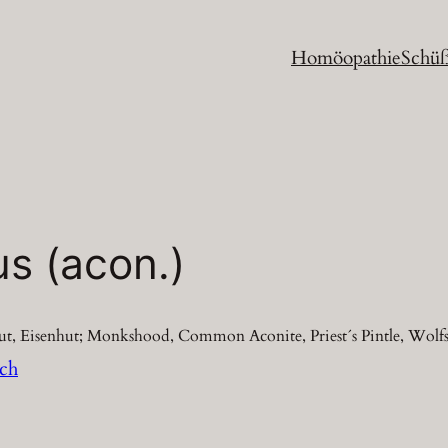
Homöopathie
Schüß
s (acon.)
ut, Eisenhut; Monkshood, Common Aconite, Priest´s Pintle, Wolf
ich