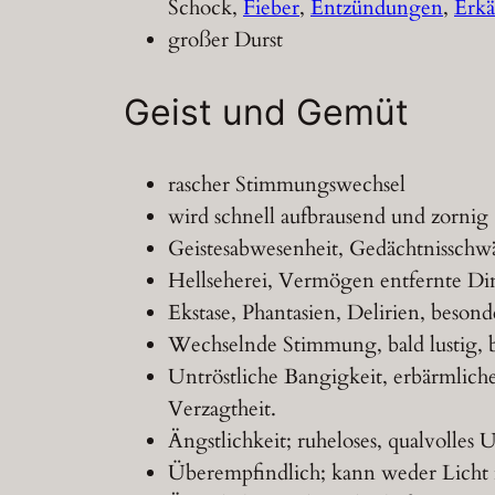
Schock,
Fieber
,
Entzündungen
,
Erkä
großer Durst
Geist und Gemüt
rascher Stimmungswechsel
wird schnell aufbrausend und zornig
Geistesabwesenheit, Gedächtnisschwä
Hellseherei, Vermögen entfernte D
Ekstase, Phantasien, Delirien, besond
Wechselnde Stimmung, bald lustig, 
Untröstliche Bangigkeit, erbärmlic
Verzagtheit.
Ängstlichkeit; ruheloses, qualvolles
Überempfindlich; kann weder Licht 