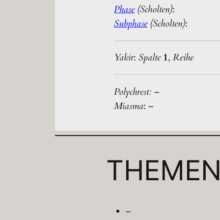
Phase
(Scholten)
:
Subphase
(Scholten)
:
Yakir
:
Spalte
1
,
Reihe
Polychrest:
–
Miasma
: –
THEME
–