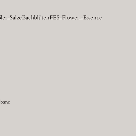
ler-Salze
Bachblüten
FES-Flower -Essence
sbane