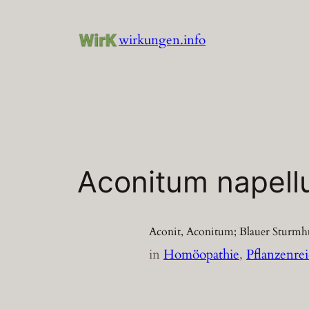
Zum
Inhalt
wirkungen.info
springen
Aconitum napellu
Aconit, Aconitum; Blauer Sturmh
in
Homöopathie
, 
Pflanzenre