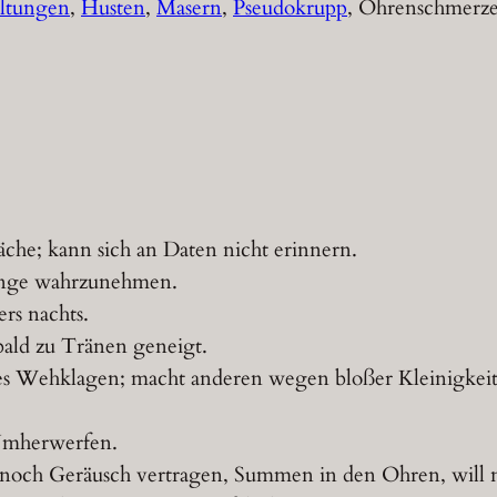
ltungen
,
Husten
,
Masern
,
Pseudokrupp
, Ohrenschmerz
che; kann sich an Daten nicht erinnern.
inge wahrzunehmen.
ers nachts.
bald zu Tränen geneigt.
hes Wehklagen; macht anderen wegen bloßer Kleinigkeit
 Umherwerfen.
noch Geräusch vertragen, Summen in den Ohren, will n